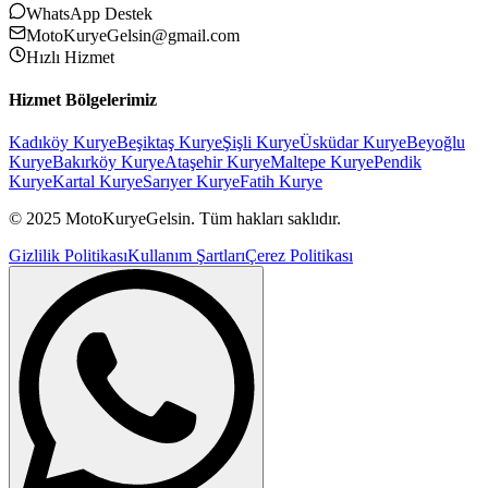
WhatsApp Destek
MotoKuryeGelsin@gmail.com
Hızlı Hizmet
Hizmet Bölgelerimiz
Kadıköy
Kurye
Beşiktaş
Kurye
Şişli
Kurye
Üsküdar
Kurye
Beyoğlu
Kurye
Bakırköy
Kurye
Ataşehir
Kurye
Maltepe
Kurye
Pendik
Kurye
Kartal
Kurye
Sarıyer
Kurye
Fatih
Kurye
© 2025 MotoKuryeGelsin. Tüm hakları saklıdır.
Gizlilik Politikası
Kullanım Şartları
Çerez Politikası