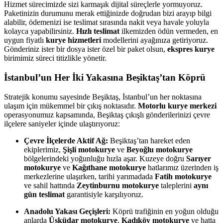
Hizmet sürecimizde sizi karmaşık dijital süreçlerle yormuyoruz.
Paketinizin durumunu merak ettiğinizde doğrudan bizi arayıp bilgi
alabilir, ödemenizi ise teslimat sırasında nakit veya havale yoluyla
kolayca yapabilirsiniz.
Hızlı teslimat
ilkemizden ödün vermeden, en
uygun fiyatlı
kurye hizmetleri
modellerini ayağınıza getiriyoruz.
Gönderiniz ister bir dosya ister özel bir paket olsun,
ekspres kurye
birimimiz süreci titizlikle yönetir.
İstanbul’un Her İki Yakasına Beşiktaş’tan Köprü
Stratejik konumu sayesinde Beşiktaş, İstanbul’un her noktasına
ulaşım için mükemmel bir çıkış noktasıdır.
Motorlu kurye merkezi
operasyonumuz kapsamında, Beşiktaş çıkışlı gönderilerinizi çevre
ilçelere saniyeler içinde ulaştırıyoruz:
Çevre İlçelerde Aktif Ağ:
Beşiktaş’tan hareket eden
ekiplerimiz,
Şişli motokurye
ve
Beyoğlu motokurye
bölgelerindeki yoğunluğu hızla aşar. Kuzeye doğru
Sarıyer
motokurye
ve
Kağıthane motokurye
hatlarımız üzerinden iş
merkezlerine ulaşırken, tarihi yarımadada
Fatih motokurye
ve sahil hattında
Zeytinburnu motokurye
taleplerini
aynı
gün teslimat
garantisiyle karşılıyoruz.
Anadolu Yakası Geçişleri:
Köprü trafiğinin en yoğun olduğu
anlarda
Üsküdar motokurye
,
Kadıköy motokurye
ve hatta