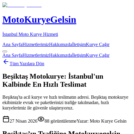
MotoKuryeGelsin
İstanbul Moto Kurye Hizmeti
Ana Sayfa
Hizmetlerimiz
Hakkımızda
İletişim
Kurye Çağır
Ana Sayfa
Hizmetlerimiz
Hakkımızda
İletişim
Kurye Çağır
Tüm Yazılara Dön
Beşiktaş Motokurye: İstanbul'un
Kalbinde En Hızlı Teslimat
Beşiktaş'ta acil kurye ve hızlı teslimatın adresi. Beşiktaş motokurye
ekibimizle evrak ve paketlerinizi trafiğe takılmadan, hızlı
kuryelerimiz ile güvenle ulaştırıyoruz.
27 Nisan 2026
88
görüntülenme
Yazar:
Moto Kurye Gelsin
Beşiktaş’ın Trafiğine Motokuryegelsin