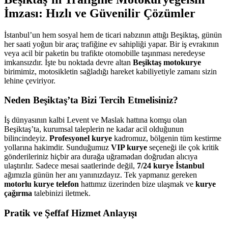
İmzası: Hızlı ve Güvenilir Çözümler
İstanbul’un hem sosyal hem de ticari nabzının attığı Beşiktaş, günün
her saati yoğun bir araç trafiğine ev sahipliği yapar. Bir iş evrakının
veya acil bir paketin bu trafikte otomobille taşınması neredeyse
imkansızdır. İşte bu noktada devre altan
Beşiktaş motokurye
birimimiz, motosikletin sağladığı hareket kabiliyetiyle zamanı sizin
lehine çeviriyor.
Neden Beşiktaş’ta Bizi Tercih Etmelisiniz?
İş dünyasının kalbi Levent ve Maslak hattına komşu olan
Beşiktaş’ta, kurumsal taleplerin ne kadar acil olduğunun
bilincindeyiz.
Profesyonel kurye
kadromuz, bölgenin tüm kestirme
yollarına hakimdir. Sunduğumuz
VIP kurye
seçeneği ile çok kritik
gönderileriniz hiçbir ara durağa uğramadan doğrudan alıcıya
ulaştırılır. Sadece mesai saatlerinde değil,
7/24 kurye İstanbul
ağımızla günün her anı yanınızdayız. Tek yapmanız gereken
motorlu kurye telefon
hattımız üzerinden bize ulaşmak ve
kurye
çağırma
talebinizi iletmek.
Pratik ve Şeffaf Hizmet Anlayışı