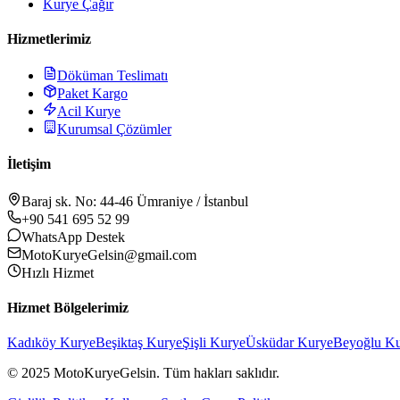
Kurye Çağır
Hizmetlerimiz
Döküman Teslimatı
Paket Kargo
Acil Kurye
Kurumsal Çözümler
İletişim
Baraj sk. No: 44-46 Ümraniye / İstanbul
+90 541 695 52 99
WhatsApp Destek
MotoKuryeGelsin@gmail.com
Hızlı Hizmet
Hizmet Bölgelerimiz
Kadıköy
Kurye
Beşiktaş
Kurye
Şişli
Kurye
Üsküdar
Kurye
Beyoğlu
Ku
© 2025 MotoKuryeGelsin. Tüm hakları saklıdır.