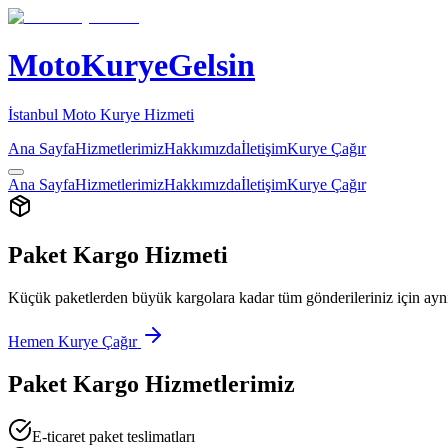
MotoKuryeGelsin
İstanbul Moto Kurye Hizmeti
Ana Sayfa
Hizmetlerimiz
Hakkımızda
İletişim
Kurye Çağır
Ana Sayfa
Hizmetlerimiz
Hakkımızda
İletişim
Kurye Çağır
Paket Kargo Hizmeti
Küçük paketlerden büyük kargolara kadar tüm gönderileriniz için aynı 
Hemen Kurye Çağır
Paket Kargo Hizmetlerimiz
E-ticaret paket teslimatları