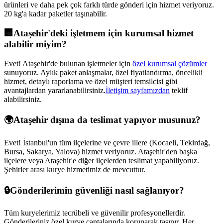
ürünleri ve daha pek çok farklı türde gönderi için hizmet veriyoruz.
20 kg'a kadar paketler taşınabilir.
🏢
Ataşehir
'deki işletmem için kurumsal hizmet
alabilir miyim?
Evet!
Ataşehir
'de bulunan işletmeler için
özel kurumsal çözümler
sunuyoruz. Aylık paket anlaşmalar, özel fiyatlandırma, öncelikli
hizmet, detaylı raporlama ve özel müşteri temsilcisi gibi
avantajlardan yararlanabilirsiniz.
İletişim sayfamızdan
teklif
alabilirsiniz.
🌍
Ataşehir
dışına da teslimat yapıyor musunuz?
Evet! İstanbul'un tüm ilçelerine ve çevre illere (Kocaeli, Tekirdağ,
Bursa, Sakarya, Yalova) hizmet veriyoruz.
Ataşehir
'den başka
ilçelere veya
Ataşehir
'e diğer ilçelerden teslimat yapabiliyoruz.
Şehirler arası kurye hizmetimiz de mevcuttur.
🔒
Gönderilerimin güvenliği nasıl sağlanıyor?
Tüm kuryelerimiz tecrübeli ve güvenilir profesyonellerdir.
Gönderileriniz özel kurye çantalarında korunarak taşınır. Her