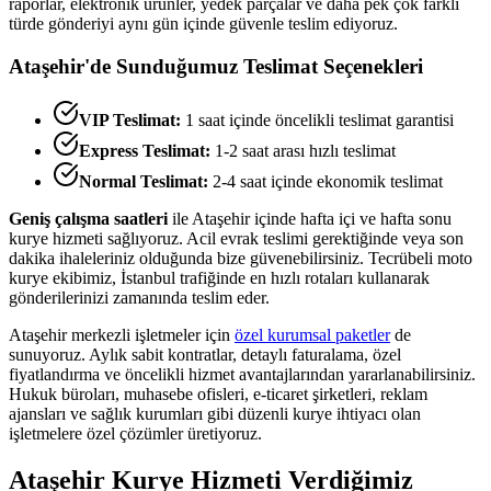
raporlar, elektronik ürünler, yedek parçalar ve daha pek çok farklı
türde gönderiyi aynı gün içinde güvenle teslim ediyoruz.
Ataşehir
'de Sunduğumuz Teslimat Seçenekleri
VIP Teslimat:
1 saat içinde öncelikli teslimat garantisi
Express Teslimat:
1-2 saat arası hızlı teslimat
Normal Teslimat:
2-4 saat içinde ekonomik teslimat
Geniş çalışma saatleri
ile
Ataşehir
içinde hafta içi ve hafta sonu
kurye hizmeti sağlıyoruz. Acil evrak teslimi gerektiğinde veya son
dakika ihaleleriniz olduğunda bize güvenebilirsiniz. Tecrübeli moto
kurye ekibimiz, İstanbul trafiğinde en hızlı rotaları kullanarak
gönderilerinizi zamanında teslim eder.
Ataşehir
merkezli işletmeler için
özel kurumsal paketler
de
sunuyoruz. Aylık sabit kontratlar, detaylı faturalama, özel
fiyatlandırma ve öncelikli hizmet avantajlarından yararlanabilirsiniz.
Hukuk büroları, muhasebe ofisleri, e-ticaret şirketleri, reklam
ajansları ve sağlık kurumları gibi düzenli kurye ihtiyacı olan
işletmelere özel çözümler üretiyoruz.
Ataşehir
Kurye Hizmeti Verdiğimiz