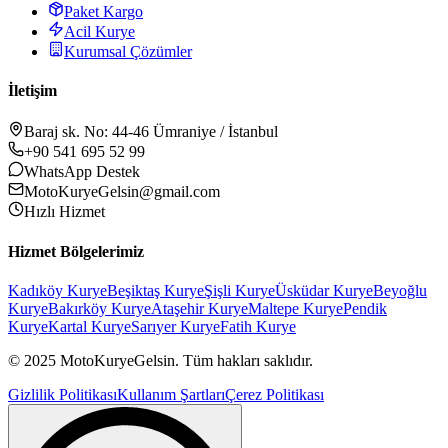
Paket Kargo
Acil Kurye
Kurumsal Çözümler
İletişim
Baraj sk. No: 44-46 Ümraniye / İstanbul
+90 541 695 52 99
WhatsApp Destek
MotoKuryeGelsin@gmail.com
Hızlı Hizmet
Hizmet Bölgelerimiz
Kadıköy
Kurye
Beşiktaş
Kurye
Şişli
Kurye
Üsküdar
Kurye
Beyoğlu
Kurye
Bakırköy
Kurye
Ataşehir
Kurye
Maltepe
Kurye
Pendik
Kurye
Kartal
Kurye
Sarıyer
Kurye
Fatih
Kurye
© 2025 MotoKuryeGelsin. Tüm hakları saklıdır.
Gizlilik Politikası
Kullanım Şartları
Çerez Politikası