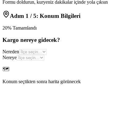
Formu doldurun, kuryeniz dakikalar içinde yola çıksın
Adım
1
/ 5:
Konum Bilgileri
20
% Tamamlandı
Kargo nereye gidecek?
Nereden
Nereye
🗺️
Konum seçtikten sonra harita görünecek