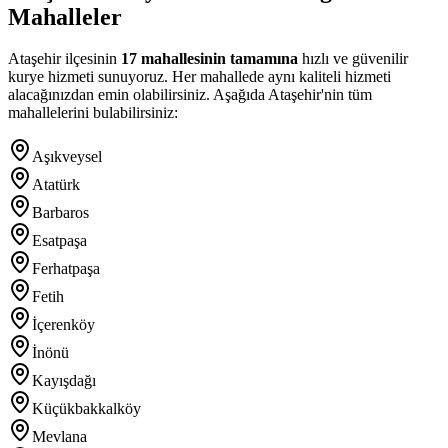
Mahalleler
Ataşehir
ilçesinin
17
mahallesinin tamamına
hızlı ve güvenilir
kurye hizmeti sunuyoruz. Her mahallede aynı kaliteli hizmeti
alacağınızdan emin olabilirsiniz. Aşağıda
Ataşehir
'nin tüm
mahallelerini bulabilirsiniz:
Aşıkveysel
Atatürk
Barbaros
Esatpaşa
Ferhatpaşa
Fetih
İçerenköy
İnönü
Kayışdağı
Küçükbakkalköy
Mevlana