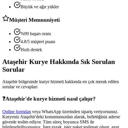
Büyük ve ağır yükler
Müşteri Memnuniyeti
%99 başarı oranı
4.8/5 müşteri puanı
Hızlı destek
Ataşehir
Kurye Hakkında Sık Sorulan
Sorular
Ataşehir
bölgesinde kurye hizmeti hakkında en çok merak edilen
sorular ve cevapları
❓
Ataşehir
'de kurye hizmeti nasıl çalışır?
Online formdan
veya WhatsApp üzerinden sipariş veriyorsunuz.
Kuryeniz
Ataşehir
'deki konumunuzdan alarak, belirttiğiniz adrese
güvenle teslim ediyor. Tüm süreç boyunca SMS ile
bilgilendiriliyorsunuz. İster evrak, ister paket teslimatı olsun, aynı