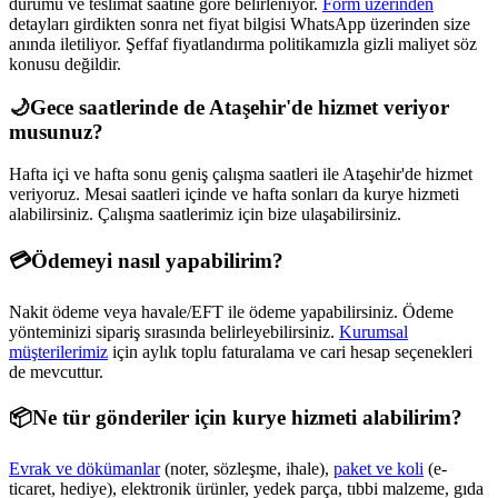
durumu ve teslimat saatine göre belirleniyor.
Form üzerinden
detayları girdikten sonra net fiyat bilgisi WhatsApp üzerinden size
anında iletiliyor. Şeffaf fiyatlandırma politikamızla gizli maliyet söz
konusu değildir.
🌙
Gece saatlerinde de
Ataşehir
'de hizmet veriyor
musunuz?
Hafta içi ve hafta sonu geniş çalışma saatleri ile
Ataşehir
'de hizmet
veriyoruz. Mesai saatleri içinde ve hafta sonları da kurye hizmeti
alabilirsiniz. Çalışma saatlerimiz için bize ulaşabilirsiniz.
💳
Ödemeyi nasıl yapabilirim?
Nakit ödeme veya havale/EFT ile ödeme yapabilirsiniz. Ödeme
yönteminizi sipariş sırasında belirleyebilirsiniz.
Kurumsal
müşterilerimiz
için aylık toplu faturalama ve cari hesap seçenekleri
de mevcuttur.
📦
Ne tür gönderiler için kurye hizmeti alabilirim?
Evrak ve dökümanlar
(noter, sözleşme, ihale),
paket ve koli
(e-
ticaret, hediye), elektronik ürünler, yedek parça, tıbbi malzeme, gıda