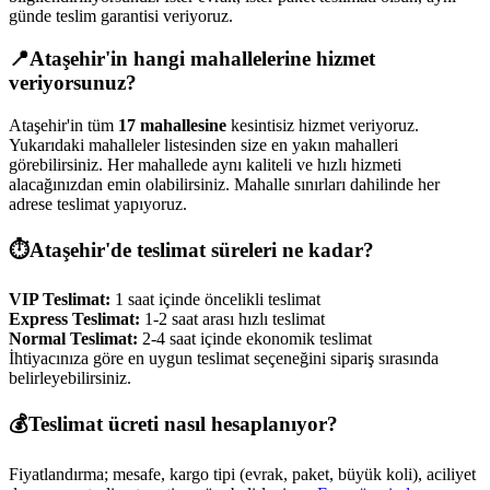
günde teslim garantisi veriyoruz.
📍
Ataşehir
'in hangi mahallelerine hizmet
veriyorsunuz?
Ataşehir
'in tüm
17
mahallesine
kesintisiz hizmet veriyoruz.
Yukarıdaki mahalleler listesinden size en yakın mahalleri
görebilirsiniz. Her mahallede aynı kaliteli ve hızlı hizmeti
alacağınızdan emin olabilirsiniz. Mahalle sınırları dahilinde her
adrese teslimat yapıyoruz.
⏱️
Ataşehir
'de teslimat süreleri ne kadar?
VIP Teslimat:
1 saat içinde öncelikli teslimat
Express Teslimat:
1-2 saat arası hızlı teslimat
Normal Teslimat:
2-4 saat içinde ekonomik teslimat
İhtiyacınıza göre en uygun teslimat seçeneğini sipariş sırasında
belirleyebilirsiniz.
💰
Teslimat ücreti nasıl hesaplanıyor?
Fiyatlandırma; mesafe, kargo tipi (evrak, paket, büyük koli), aciliyet