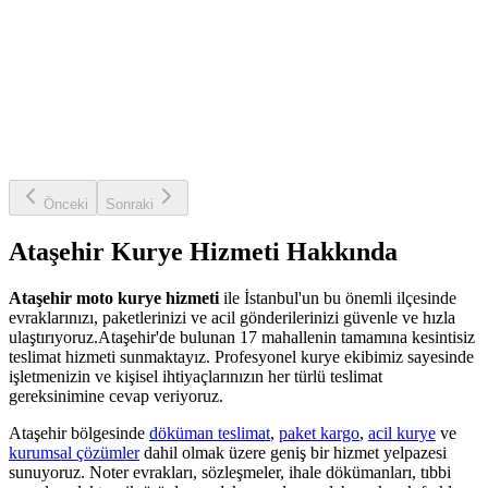
Önceki
Sonraki
Ataşehir
Kurye Hizmeti Hakkında
Ataşehir
moto kurye hizmeti
ile İstanbul'un bu önemli ilçesinde
evraklarınızı, paketlerinizi ve acil gönderilerinizi güvenle ve hızla
ulaştırıyoruz.
Ataşehir
'de bulunan
17
mahallenin tamamına kesintisiz
teslimat hizmeti sunmaktayız. Profesyonel kurye ekibimiz sayesinde
işletmenizin ve kişisel ihtiyaçlarınızın her türlü teslimat
gereksinimine cevap veriyoruz.
Ataşehir
bölgesinde
döküman teslimat
,
paket kargo
,
acil kurye
ve
kurumsal çözümler
dahil olmak üzere geniş bir hizmet yelpazesi
sunuyoruz. Noter evrakları, sözleşmeler, ihale dökümanları, tıbbi