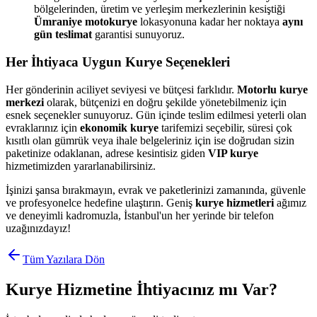
bölgelerinden, üretim ve yerleşim merkezlerinin kesiştiği
Ümraniye motokurye
lokasyonuna kadar her noktaya
aynı
gün teslimat
garantisi sunuyoruz.
Her İhtiyaca Uygun Kurye Seçenekleri
Her gönderinin aciliyet seviyesi ve bütçesi farklıdır.
Motorlu kurye
merkezi
olarak, bütçenizi en doğru şekilde yönetebilmeniz için
esnek seçenekler sunuyoruz. Gün içinde teslim edilmesi yeterli olan
evraklarınız için
ekonomik kurye
tarifemizi seçebilir, süresi çok
kısıtlı olan gümrük veya ihale belgeleriniz için ise doğrudan sizin
paketinize odaklanan, adrese kesintisiz giden
VIP kurye
hizmetimizden yararlanabilirsiniz.
İşinizi şansa bırakmayın, evrak ve paketlerinizi zamanında, güvenle
ve profesyonelce hedefine ulaştırın. Geniş
kurye hizmetleri
ağımız
ve deneyimli kadromuzla, İstanbul'un her yerinde bir telefon
uzağınızdayız!
Tüm Yazılara Dön
Kurye Hizmetine İhtiyacınız mı Var?