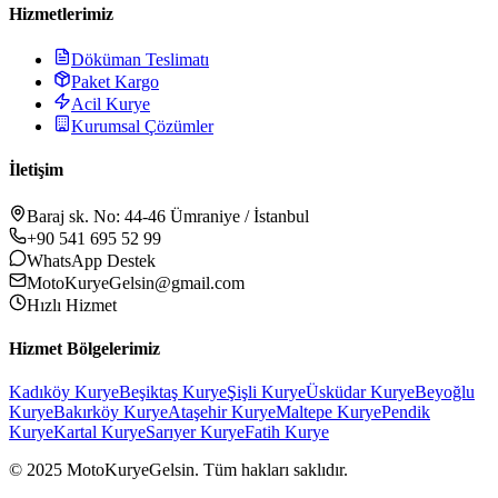
Hizmetlerimiz
Döküman Teslimatı
Paket Kargo
Acil Kurye
Kurumsal Çözümler
İletişim
Baraj sk. No: 44-46 Ümraniye / İstanbul
+90 541 695 52 99
WhatsApp Destek
MotoKuryeGelsin@gmail.com
Hızlı Hizmet
Hizmet Bölgelerimiz
Kadıköy
Kurye
Beşiktaş
Kurye
Şişli
Kurye
Üsküdar
Kurye
Beyoğlu
Kurye
Bakırköy
Kurye
Ataşehir
Kurye
Maltepe
Kurye
Pendik
Kurye
Kartal
Kurye
Sarıyer
Kurye
Fatih
Kurye
© 2025 MotoKuryeGelsin. Tüm hakları saklıdır.