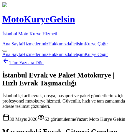
MotoKuryeGelsin
İstanbul Moto Kurye Hizmeti
Ana Sayfa
Hizmetlerimiz
Hakkımızda
İletişim
Kurye Çağır
Ana Sayfa
Hizmetlerimiz
Hakkımızda
İletişim
Kurye Çağır
Tüm Yazılara Dön
İstanbul Evrak ve Paket Motokurye |
Hızlı Evrak Taşımacılığı
İstanbul içi acil evrak, dosya, pasaport ve paket gönderileriniz için
profesyonel motokurye hizmeti. Güvenilir, hızlı ve tam zamanında
adrese teslimat çözümleri.
30 Mayıs 2026
62
görüntülenme
Yazar:
Moto Kurye Gelsin
Masanızdaki Evrak, Gitmesi Gereken