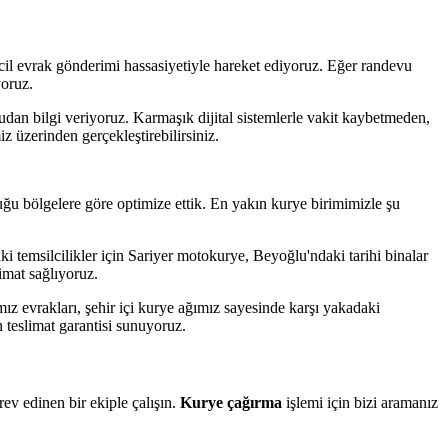
cil evrak gönderimi hassasiyetiyle hareket ediyoruz. Eğer randevu
yoruz.
dan bilgi veriyoruz. Karmaşık dijital sistemlerle vakit kaybetmeden,
z üzerinden gerçekleştirebilirsiniz.
 bölgelere göre optimize ettik. En yakın kurye birimimizle şu
i temsilcilikler için Sariyer motokurye, Beyoğlu'ndaki tarihi binalar
imat sağlıyoruz.
evrakları, şehir içi kurye ağımız sayesinde karşı yakadaki
teslimat garantisi sunuyoruz.
rev edinen bir ekiple çalışın.
Kurye çağırma
işlemi için bizi aramanız