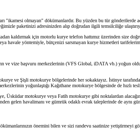
kları "ikamesi olmayan" dökümanlardır. Bu yüzden bu tür gönderilerde a
imizle paketinizi adresinizden alıp doğrudan ilgili temsilciliğe ulaştırı
dan kaldırmak için motorlu kurye telefon hattımız üzerinden size doğru
eya havale yöntemiyle, bütçenizi sarsmayan kurye hizmetleri tarifelerimi
ın ve vize başvuru merkezlerinin (VFS Global, iDATA vb.) yoğun olduğu
urye ve Şişli motokurye bölgelerinde her sokaktayız. İstinye tarafındak
erkezlerinin yoğunlaştığı Kağıthane motokurye bölgesinde de hızlı tesl
, Üsküdar motokurye veya Fatih motokurye gibi noktalardan alacağımız 
den gelen havalimanı ve gümrük odaklı evrak taleplerinde de aynı gün 
dökümanlarınızın önemini bilen ve sizi randevu saatinize yetiştirmeyi gö