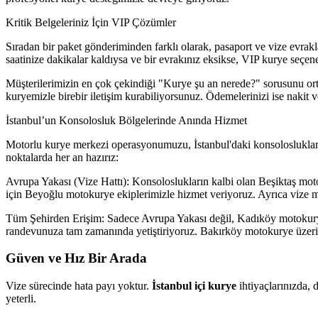
Kritik Belgeleriniz İçin VIP Çözümler
Sıradan bir paket gönderiminden farklı olarak, pasaport ve vize evra
saatinize dakikalar kaldıysa ve bir evrakınız eksikse, VIP kurye seçeneğ
Müşterilerimizin en çok çekindiği "Kurye şu an nerede?" sorusunu orta
kuryemizle birebir iletişim kurabiliyorsunuz. Ödemelerinizi ise nakit v
İstanbul’un Konsolosluk Bölgelerinde Anında Hizmet
Motorlu kurye merkezi operasyonumuzu, İstanbul'daki konsolosluklar
noktalarda her an hazırız:
Avrupa Yakası (Vize Hattı): Konsoloslukların kalbi olan Beşiktaş motok
için Beyoğlu motokurye ekiplerimizle hizmet veriyoruz. Ayrıca vize m
Tüm Şehirden Erişim: Sadece Avrupa Yakası değil, Kadıköy motokurye
randevunuza tam zamanında yetiştiriyoruz. Bakırköy motokurye üzerin
Güven ve Hız Bir Arada
Vize sürecinde hata payı yoktur.
İstanbul içi kurye
ihtiyaçlarınızda, 
yeterli.