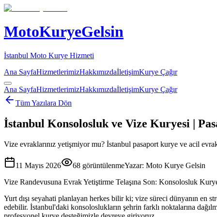
MotoKuryeGelsin
İstanbul Moto Kurye Hizmeti
Ana Sayfa
Hizmetlerimiz
Hakkımızda
İletişim
Kurye Çağır
Ana Sayfa
Hizmetlerimiz
Hakkımızda
İletişim
Kurye Çağır
Tüm Yazılara Dön
İstanbul Konsolosluk ve Vize Kuryesi | Pa
Vize evraklarınız yetişmiyor mu? İstanbul pasaport kurye ve acil evrak
11 Mayıs 2026
68
görüntülenme
Yazar:
Moto Kurye Gelsin
Vize Randevusuna Evrak Yetiştirme Telaşına Son: Konsolosluk Kury
Yurt dışı seyahati planlayan herkes bilir ki; vize süreci dünyanın en st
edebilir. İstanbul'daki konsoloslukların şehrin farklı noktalarına dağı
profesyonel kurye desteğimizle devreye giriyoruz.