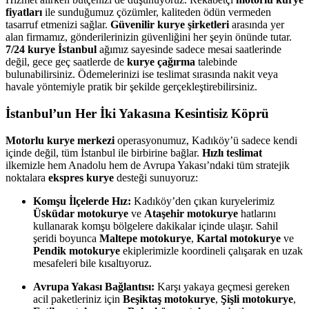
fiyatları
ile sunduğumuz çözümler, kaliteden ödün vermeden
tasarruf etmenizi sağlar.
Güvenilir kurye şirketleri
arasında yer
alan firmamız, gönderilerinizin güvenliğini her şeyin önünde tutar.
7/24 kurye İstanbul
ağımız sayesinde sadece mesai saatlerinde
değil, gece geç saatlerde de
kurye çağırma
talebinde
bulunabilirsiniz. Ödemelerinizi ise teslimat sırasında nakit veya
havale yöntemiyle pratik bir şekilde gerçekleştirebilirsiniz.
İstanbul’un Her İki Yakasına Kesintisiz Köprü
Motorlu kurye merkezi
operasyonumuz, Kadıköy’ü sadece kendi
içinde değil, tüm İstanbul ile birbirine bağlar.
Hızlı teslimat
ilkemizle hem Anadolu hem de Avrupa Yakası’ndaki tüm stratejik
noktalara
ekspres kurye
desteği sunuyoruz:
Komşu İlçelerde Hız:
Kadıköy’den çıkan kuryelerimiz
Üsküdar motokurye
ve
Ataşehir motokurye
hatlarını
kullanarak komşu bölgelere dakikalar içinde ulaşır. Sahil
şeridi boyunca
Maltepe motokurye
,
Kartal motokurye
ve
Pendik motokurye
ekiplerimizle koordineli çalışarak en uzak
mesafeleri bile kısaltıyoruz.
Avrupa Yakası Bağlantısı:
Karşı yakaya geçmesi gereken
acil paketleriniz için
Beşiktaş motokurye
,
Şişli motokurye
,