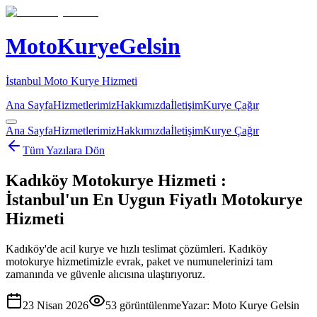
MotoKuryeGelsin
İstanbul Moto Kurye Hizmeti
Ana Sayfa
Hizmetlerimiz
Hakkımızda
İletişim
Kurye Çağır
Ana Sayfa
Hizmetlerimiz
Hakkımızda
İletişim
Kurye Çağır
Tüm Yazılara Dön
Kadıköy Motokurye Hizmeti :
İstanbul'un En Uygun Fiyatlı Motokurye
Hizmeti
Kadıköy'de acil kurye ve hızlı teslimat çözümleri. Kadıköy
motokurye hizmetimizle evrak, paket ve numunelerinizi tam
zamanında ve güvenle alıcısına ulaştırıyoruz.
23 Nisan 2026
53
görüntülenme
Yazar:
Moto Kurye Gelsin