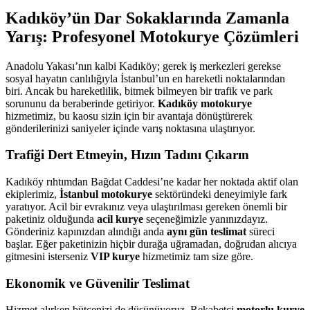
Kadıköy’ün Dar Sokaklarında Zamanla
Yarış: Profesyonel Motokurye Çözümleri
Anadolu Yakası’nın kalbi Kadıköy; gerek iş merkezleri gerekse
sosyal hayatın canlılığıyla İstanbul’un en hareketli noktalarından
biri. Ancak bu hareketlilik, bitmek bilmeyen bir trafik ve park
sorununu da beraberinde getiriyor.
Kadıköy motokurye
hizmetimiz, bu kaosu sizin için bir avantaja dönüştürerek
gönderilerinizi saniyeler içinde varış noktasına ulaştırıyor.
Trafiği Dert Etmeyin, Hızın Tadını Çıkarın
Kadıköy rıhtımdan Bağdat Caddesi’ne kadar her noktada aktif olan
ekiplerimiz,
İstanbul motokurye
sektöründeki deneyimiyle fark
yaratıyor. Acil bir evrakınız veya ulaştırılması gereken önemli bir
paketiniz olduğunda
acil kurye
seçeneğimizle yanınızdayız.
Gönderiniz kapınızdan alındığı anda
aynı gün teslimat
süreci
başlar. Eğer paketinizin hiçbir durağa uğramadan, doğrudan alıcıya
gitmesini isterseniz
VIP kurye
hizmetimiz tam size göre.
Ekonomik ve Güvenilir Teslimat
Hizmet alırken bütçenizi de düşünüyoruz. Rekabetçi
motorlu kurye