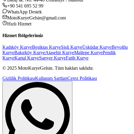
+90 541 695 52 99
WhatsApp Destek
MotoKuryeGelsin@gmail.com
Hızlı Hizmet
Hizmet Bölgelerimiz
Kadıköy
Kurye
Beşiktaş
Kurye
Şişli
Kurye
Üsküdar
Kurye
Beyoğlu
Kurye
Bakırköy
Kurye
Ataşehir
Kurye
Maltepe
Kurye
Pendik
Kurye
Kartal
Kurye
Sarıyer
Kurye
Fatih
Kurye
© 2025 MotoKuryeGelsin. Tüm hakları saklıdır.
Gizlilik Politikası
Kullanım Şartları
Çerez Politikası