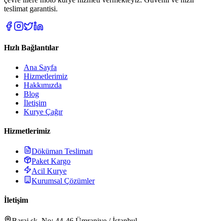
teslimat garantisi.
Hızlı Bağlantılar
Ana Sayfa
Hizmetlerimiz
Hakkımızda
Blog
İletişim
Kurye Çağır
Hizmetlerimiz
Döküman Teslimatı
Paket Kargo
Acil Kurye
Kurumsal Çözümler
İletişim
Baraj sk. No: 44-46 Ümraniye / İstanbul