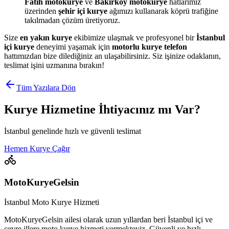
Fatih motokurye
ve
Bakırköy motokurye
hatlarımız
üzerinden
şehir içi kurye
ağımızı kullanarak köprü trafiğine
takılmadan çözüm üretiyoruz.
Size
en yakın kurye
ekibimize ulaşmak ve profesyonel bir
İstanbul
içi kurye
deneyimi yaşamak için
motorlu kurye telefon
hattımızdan bize dilediğiniz an ulaşabilirsiniz. Siz işinize odaklanın,
teslimat işini uzmanına bırakın!
Tüm Yazılara Dön
Kurye Hizmetine İhtiyacınız mı Var?
İstanbul genelinde hızlı ve güvenli teslimat
Hemen Kurye Çağır
MotoKuryeGelsin
İstanbul Moto Kurye Hizmeti
MotoKuryeGelsin ailesi olarak uzun yıllardan beri İstanbul içi ve
çevre illere moto kurye hizmeti vermekteyiz. Güvenli ve hızlı