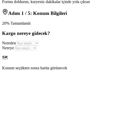
Formu doldurun, kuryeniz dakikalar içinde yola çıksın
Adım
1
/ 5:
Konum Bilgileri
20
% Tamamlandı
Kargo nereye gidecek?
Nereden
Nereye
🗺️
Konum seçtikten sonra harita görünecek