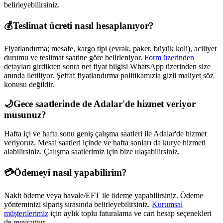
belirleyebilirsiniz.
💰
Teslimat ücreti nasıl hesaplanıyor?
Fiyatlandırma; mesafe, kargo tipi (evrak, paket, büyük koli), aciliyet
durumu ve teslimat saatine göre belirleniyor.
Form üzerinden
detayları girdikten sonra net fiyat bilgisi WhatsApp üzerinden size
anında iletiliyor. Şeffaf fiyatlandırma politikamızla gizli maliyet söz
konusu değildir.
🌙
Gece saatlerinde de
Adalar
'de hizmet veriyor
musunuz?
Hafta içi ve hafta sonu geniş çalışma saatleri ile
Adalar
'de hizmet
veriyoruz. Mesai saatleri içinde ve hafta sonları da kurye hizmeti
alabilirsiniz. Çalışma saatlerimiz için bize ulaşabilirsiniz.
💳
Ödemeyi nasıl yapabilirim?
Nakit ödeme veya havale/EFT ile ödeme yapabilirsiniz. Ödeme
yönteminizi sipariş sırasında belirleyebilirsiniz.
Kurumsal
müşterilerimiz
için aylık toplu faturalama ve cari hesap seçenekleri
de mevcuttur.