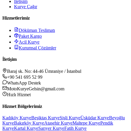
İletişim
Kurye Çağır
Hizmetlerimiz
Döküman Teslimatı
Paket Kargo
Acil Kurye
Kurumsal Çözümler
İletişim
Baraj sk. No: 44-46 Ümraniye / İstanbul
+90 541 695 52 99
WhatsApp Destek
MotoKuryeGelsin@gmail.com
Hızlı Hizmet
Hizmet Bölgelerimiz
Kadıköy
Kurye
Beşiktaş
Kurye
Şişli
Kurye
Üsküdar
Kurye
Beyoğlu
Kurye
Bakırköy
Kurye
Ataşehir
Kurye
Maltepe
Kurye
Pendik
Kurye
Kartal
Kurye
Sarıyer
Kurye
Fatih
Kurye