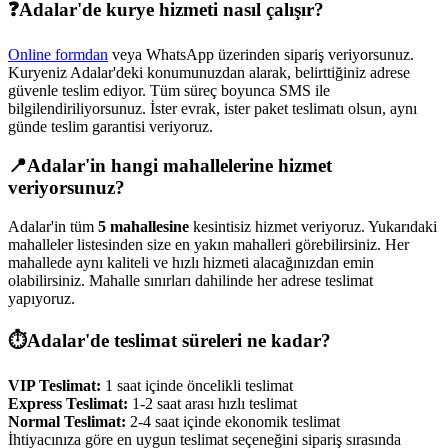
❓
Adalar
'de kurye hizmeti nasıl çalışır?
Online formdan
veya WhatsApp üzerinden sipariş veriyorsunuz.
Kuryeniz
Adalar
'deki konumunuzdan alarak, belirttiğiniz adrese
güvenle teslim ediyor. Tüm süreç boyunca SMS ile
bilgilendiriliyorsunuz. İster evrak, ister paket teslimatı olsun, aynı
günde teslim garantisi veriyoruz.
📍
Adalar
'in hangi mahallelerine hizmet
veriyorsunuz?
Adalar
'in tüm
5
mahallesine
kesintisiz hizmet veriyoruz. Yukarıdaki
mahalleler listesinden size en yakın mahalleri görebilirsiniz. Her
mahallede aynı kaliteli ve hızlı hizmeti alacağınızdan emin
olabilirsiniz. Mahalle sınırları dahilinde her adrese teslimat
yapıyoruz.
⏱️
Adalar
'de teslimat süreleri ne kadar?
VIP Teslimat:
1 saat içinde öncelikli teslimat
Express Teslimat:
1-2 saat arası hızlı teslimat
Normal Teslimat:
2-4 saat içinde ekonomik teslimat
İhtiyacınıza göre en uygun teslimat seçeneğini sipariş sırasında