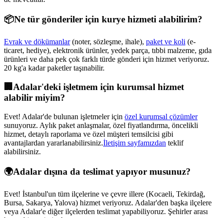
📦
Ne tür gönderiler için kurye hizmeti alabilirim?
Evrak ve dökümanlar
(noter, sözleşme, ihale),
paket ve koli
(e-
ticaret, hediye), elektronik ürünler, yedek parça, tıbbi malzeme, gıda
ürünleri ve daha pek çok farklı türde gönderi için hizmet veriyoruz.
20 kg'a kadar paketler taşınabilir.
🏢
Adalar
'deki işletmem için kurumsal hizmet
alabilir miyim?
Evet!
Adalar
'de bulunan işletmeler için
özel kurumsal çözümler
sunuyoruz. Aylık paket anlaşmalar, özel fiyatlandırma, öncelikli
hizmet, detaylı raporlama ve özel müşteri temsilcisi gibi
avantajlardan yararlanabilirsiniz.
İletişim sayfamızdan
teklif
alabilirsiniz.
🌍
Adalar
dışına da teslimat yapıyor musunuz?
Evet! İstanbul'un tüm ilçelerine ve çevre illere (Kocaeli, Tekirdağ,
Bursa, Sakarya, Yalova) hizmet veriyoruz.
Adalar
'den başka ilçelere
veya
Adalar
'e diğer ilçelerden teslimat yapabiliyoruz. Şehirler arası