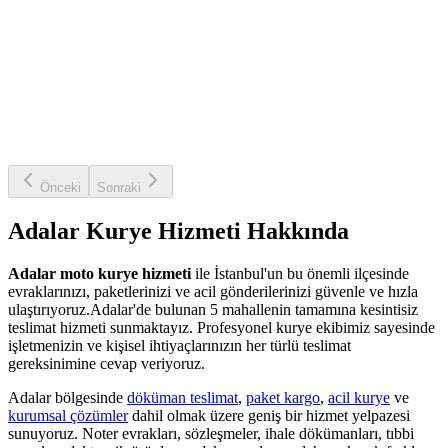
Önceki
Sonraki
Adalar
Kurye Hizmeti Hakkında
Adalar
moto kurye hizmeti
ile İstanbul'un bu önemli ilçesinde
evraklarınızı, paketlerinizi ve acil gönderilerinizi güvenle ve hızla
ulaştırıyoruz.
Adalar
'de bulunan
5
mahallenin tamamına kesintisiz
teslimat hizmeti sunmaktayız. Profesyonel kurye ekibimiz sayesinde
işletmenizin ve kişisel ihtiyaçlarınızın her türlü teslimat
gereksinimine cevap veriyoruz.
Adalar
bölgesinde
döküman teslimat
,
paket kargo
,
acil kurye
ve
kurumsal çözümler
dahil olmak üzere geniş bir hizmet yelpazesi
sunuyoruz. Noter evrakları, sözleşmeler, ihale dökümanları, tıbbi