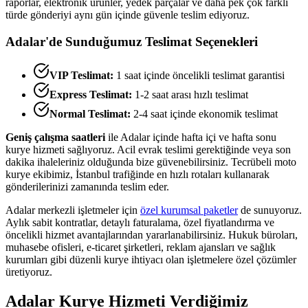
raporlar, elektronik ürünler, yedek parçalar ve daha pek çok farklı
türde gönderiyi aynı gün içinde güvenle teslim ediyoruz.
Adalar
'de Sunduğumuz Teslimat Seçenekleri
VIP Teslimat:
1 saat içinde öncelikli teslimat garantisi
Express Teslimat:
1-2 saat arası hızlı teslimat
Normal Teslimat:
2-4 saat içinde ekonomik teslimat
Geniş çalışma saatleri
ile
Adalar
içinde hafta içi ve hafta sonu
kurye hizmeti sağlıyoruz. Acil evrak teslimi gerektiğinde veya son
dakika ihaleleriniz olduğunda bize güvenebilirsiniz. Tecrübeli moto
kurye ekibimiz, İstanbul trafiğinde en hızlı rotaları kullanarak
gönderilerinizi zamanında teslim eder.
Adalar
merkezli işletmeler için
özel kurumsal paketler
de sunuyoruz.
Aylık sabit kontratlar, detaylı faturalama, özel fiyatlandırma ve
öncelikli hizmet avantajlarından yararlanabilirsiniz. Hukuk büroları,
muhasebe ofisleri, e-ticaret şirketleri, reklam ajansları ve sağlık
kurumları gibi düzenli kurye ihtiyacı olan işletmelere özel çözümler
üretiyoruz.
Adalar
Kurye Hizmeti Verdiğimiz