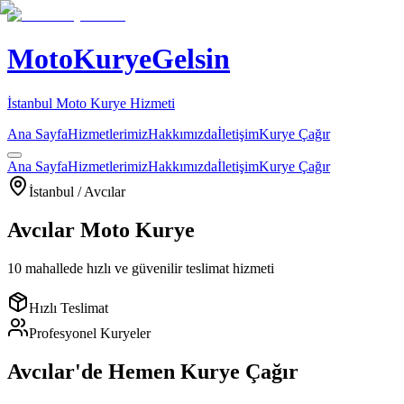
MotoKuryeGelsin
İstanbul Moto Kurye Hizmeti
Ana Sayfa
Hizmetlerimiz
Hakkımızda
İletişim
Kurye Çağır
Ana Sayfa
Hizmetlerimiz
Hakkımızda
İletişim
Kurye Çağır
İstanbul /
Avcılar
Avcılar
Moto Kurye
10
mahallede hızlı ve güvenilir teslimat hizmeti
Hızlı Teslimat
Profesyonel Kuryeler
Avcılar
'de Hemen Kurye Çağır