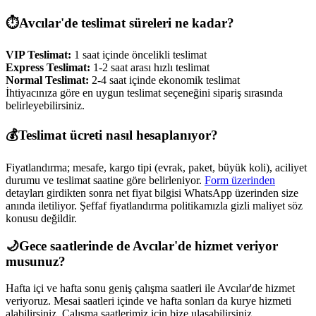
⏱️
Avcılar
'de teslimat süreleri ne kadar?
VIP Teslimat:
1 saat içinde öncelikli teslimat
Express Teslimat:
1-2 saat arası hızlı teslimat
Normal Teslimat:
2-4 saat içinde ekonomik teslimat
İhtiyacınıza göre en uygun teslimat seçeneğini sipariş sırasında
belirleyebilirsiniz.
💰
Teslimat ücreti nasıl hesaplanıyor?
Fiyatlandırma; mesafe, kargo tipi (evrak, paket, büyük koli), aciliyet
durumu ve teslimat saatine göre belirleniyor.
Form üzerinden
detayları girdikten sonra net fiyat bilgisi WhatsApp üzerinden size
anında iletiliyor. Şeffaf fiyatlandırma politikamızla gizli maliyet söz
konusu değildir.
🌙
Gece saatlerinde de
Avcılar
'de hizmet veriyor
musunuz?
Hafta içi ve hafta sonu geniş çalışma saatleri ile
Avcılar
'de hizmet
veriyoruz. Mesai saatleri içinde ve hafta sonları da kurye hizmeti
alabilirsiniz. Çalışma saatlerimiz için bize ulaşabilirsiniz.