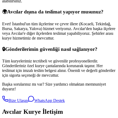
alabilirsiniz.
🌍
Avcılar
dışına da teslimat yapıyor musunuz?
Evet! İstanbul'un tüm ilçelerine ve çevre illere (Kocaeli, Tekirdağ,
Bursa, Sakarya, Yalova) hizmet veriyoruz.
Avcılar
'den başka ilçelere
veya
Avcılar
'e diğer ilçelerden teslimat yapabiliyoruz. Şehirler arası
kurye hizmetimiz de mevcuttur.
🔒
Gönderilerimin güvenliği nasıl sağlanıyor?
Tüm kuryelerimiz tecrübeli ve güvenilir profesyonellerdir.
Gönderileriniz özel kurye çantalarında korunarak taşınır. Her
teslimat için imzalı teslim belgesi alınır. Önemli ve değerli gönderiler
için sigorta seçeneği de mevcuttur.
Başka sorularınız mı var? Size yardımcı olmaktan memnuniyet
duyarız!
Bize Ulaşın
WhatsApp Destek
Avcılar
Kurye İletişim