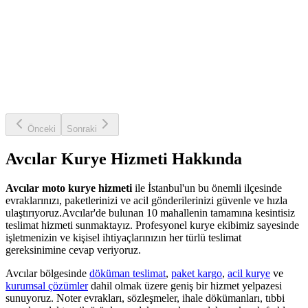
Önceki
Sonraki
Avcılar
Kurye Hizmeti Hakkında
Avcılar
moto kurye hizmeti
ile İstanbul'un bu önemli ilçesinde
evraklarınızı, paketlerinizi ve acil gönderilerinizi güvenle ve hızla
ulaştırıyoruz.
Avcılar
'de bulunan
10
mahallenin tamamına kesintisiz
teslimat hizmeti sunmaktayız. Profesyonel kurye ekibimiz sayesinde
işletmenizin ve kişisel ihtiyaçlarınızın her türlü teslimat
gereksinimine cevap veriyoruz.
Avcılar
bölgesinde
döküman teslimat
,
paket kargo
,
acil kurye
ve
kurumsal çözümler
dahil olmak üzere geniş bir hizmet yelpazesi
sunuyoruz. Noter evrakları, sözleşmeler, ihale dökümanları, tıbbi