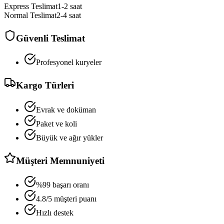
Express Teslimat
1-2 saat
Normal Teslimat
2-4 saat
Güvenli Teslimat
Profesyonel kuryeler
Kargo Türleri
Evrak ve doküman
Paket ve koli
Büyük ve ağır yükler
Müşteri Memnuniyeti
%99 başarı oranı
4.8/5 müşteri puanı
Hızlı destek