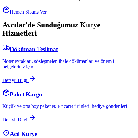
Hemen Sipariş Ver
Avcılar
'de Sunduğumuz Kurye
Hizmetleri
Döküman Teslimat
Noter evrakları, sözleşmeler, ihale dökümanları ve önemli
belgeleriniz için
Detaylı Bilgi
Paket Kargo
Küçük ve orta boy paketler, e-ticaret ürünleri, hediye gönderileri
Detaylı Bilgi
Acil Kurye