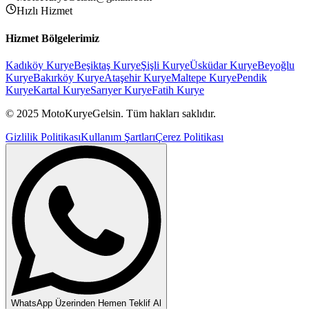
Hızlı Hizmet
Hizmet Bölgelerimiz
Kadıköy
Kurye
Beşiktaş
Kurye
Şişli
Kurye
Üsküdar
Kurye
Beyoğlu
Kurye
Bakırköy
Kurye
Ataşehir
Kurye
Maltepe
Kurye
Pendik
Kurye
Kartal
Kurye
Sarıyer
Kurye
Fatih
Kurye
© 2025 MotoKuryeGelsin. Tüm hakları saklıdır.
Gizlilik Politikası
Kullanım Şartları
Çerez Politikası
WhatsApp Üzerinden Hemen Teklif Al