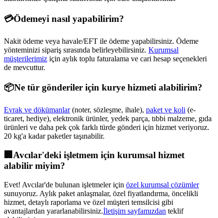
💳
Ödemeyi nasıl yapabilirim?
Nakit ödeme veya havale/EFT ile ödeme yapabilirsiniz. Ödeme
yönteminizi sipariş sırasında belirleyebilirsiniz.
Kurumsal
müşterilerimiz
için aylık toplu faturalama ve cari hesap seçenekleri
de mevcuttur.
📦
Ne tür gönderiler için kurye hizmeti alabilirim?
Evrak ve dökümanlar
(noter, sözleşme, ihale),
paket ve koli
(e-
ticaret, hediye), elektronik ürünler, yedek parça, tıbbi malzeme, gıda
ürünleri ve daha pek çok farklı türde gönderi için hizmet veriyoruz.
20 kg'a kadar paketler taşınabilir.
🏢
Avcılar
'deki işletmem için kurumsal hizmet
alabilir miyim?
Evet!
Avcılar
'de bulunan işletmeler için
özel kurumsal çözümler
sunuyoruz. Aylık paket anlaşmalar, özel fiyatlandırma, öncelikli
hizmet, detaylı raporlama ve özel müşteri temsilcisi gibi
avantajlardan yararlanabilirsiniz.
İletişim sayfamızdan
teklif