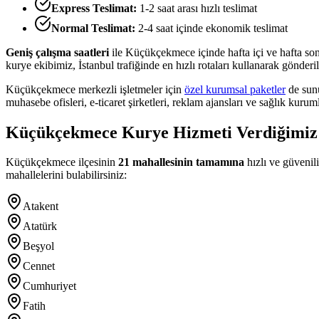
Express Teslimat:
1-2 saat arası hızlı teslimat
Normal Teslimat:
2-4 saat içinde ekonomik teslimat
Geniş çalışma saatleri
ile
Küçükçekmece
içinde hafta içi ve hafta s
kurye ekibimiz, İstanbul trafiğinde en hızlı rotaları kullanarak gönderi
Küçükçekmece
merkezli işletmeler için
özel kurumsal paketler
de sunu
muhasebe ofisleri, e-ticaret şirketleri, reklam ajansları ve sağlık kurum
Küçükçekmece
Kurye Hizmeti Verdiğimiz
Küçükçekmece
ilçesinin
21
mahallesinin tamamına
hızlı ve güvenil
mahallelerini bulabilirsiniz:
Atakent
Atatürk
Beşyol
Cennet
Cumhuriyet
Fatih