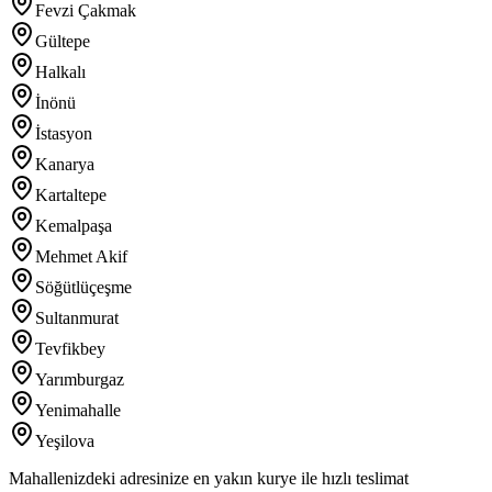
Fevzi Çakmak
Gültepe
Halkalı
İnönü
İstasyon
Kanarya
Kartaltepe
Kemalpaşa
Mehmet Akif
Söğütlüçeşme
Sultanmurat
Tevfikbey
Yarımburgaz
Yenimahalle
Yeşilova
Mahallenizdeki adresinize en yakın kurye ile hızlı teslimat