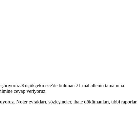
aştırıyoruz.
Küçükçekmece
'de bulunan
21
mahallenin tamamına
sinimine cevap veriyoruz.
yoruz. Noter evrakları, sözleşmeler, ihale dökümanları, tıbbi raporlar,