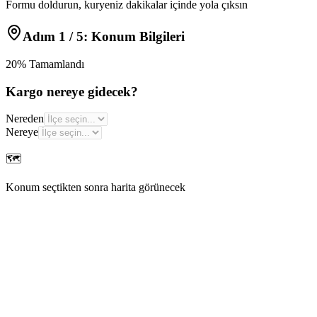
Formu doldurun, kuryeniz dakikalar içinde yola çıksın
Adım
1
/ 5:
Konum Bilgileri
20
% Tamamlandı
Kargo nereye gidecek?
Nereden
Nereye
🗺️
Konum seçtikten sonra harita görünecek