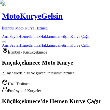
MotoKuryeGelsin
İstanbul Moto Kurye Hizmeti
Ana Sayfa
Hizmetlerimiz
Hakkımızda
İletişim
Kurye Çağır
Ana Sayfa
Hizmetlerimiz
Hakkımızda
İletişim
Kurye Çağır
İstanbul /
Küçükçekmece
Küçükçekmece
Moto Kurye
21
mahallede hızlı ve güvenilir teslimat hizmeti
Hızlı Teslimat
Profesyonel Kuryeler
Küçükçekmece
'de Hemen Kurye Çağır