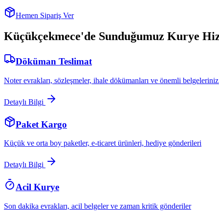
Hemen Sipariş Ver
Küçükçekmece
'de Sunduğumuz Kurye Hiz
Döküman Teslimat
Noter evrakları, sözleşmeler, ihale dökümanları ve önemli belgeleriniz
Detaylı Bilgi
Paket Kargo
Küçük ve orta boy paketler, e-ticaret ürünleri, hediye gönderileri
Detaylı Bilgi
Acil Kurye
Son dakika evrakları, acil belgeler ve zaman kritik gönderiler