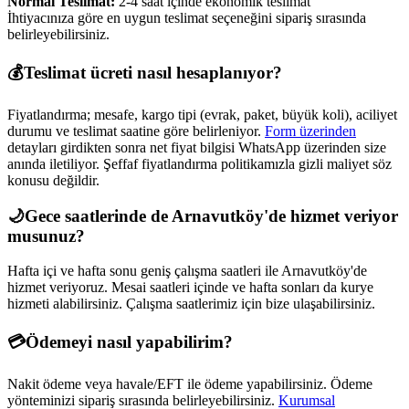
Normal Teslimat:
2-4 saat içinde ekonomik teslimat
İhtiyacınıza göre en uygun teslimat seçeneğini sipariş sırasında
belirleyebilirsiniz.
💰
Teslimat ücreti nasıl hesaplanıyor?
Fiyatlandırma; mesafe, kargo tipi (evrak, paket, büyük koli), aciliyet
durumu ve teslimat saatine göre belirleniyor.
Form üzerinden
detayları girdikten sonra net fiyat bilgisi WhatsApp üzerinden size
anında iletiliyor. Şeffaf fiyatlandırma politikamızla gizli maliyet söz
konusu değildir.
🌙
Gece saatlerinde de
Arnavutköy
'de hizmet veriyor
musunuz?
Hafta içi ve hafta sonu geniş çalışma saatleri ile
Arnavutköy
'de
hizmet veriyoruz. Mesai saatleri içinde ve hafta sonları da kurye
hizmeti alabilirsiniz. Çalışma saatlerimiz için bize ulaşabilirsiniz.
💳
Ödemeyi nasıl yapabilirim?
Nakit ödeme veya havale/EFT ile ödeme yapabilirsiniz. Ödeme
yönteminizi sipariş sırasında belirleyebilirsiniz.
Kurumsal