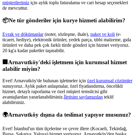
müşterilerimiz
için aylık toplu faturalama ve cari hesap seçenekleri
de mevcuttur.
📦
Ne tür gönderiler için kurye hizmeti alabilirim?
Evrak ve dökümanlar
(noter, sözleşme, ihale),
paket ve koli
(e-
ticaret, hediye), elektronik ürünler, yedek parça, tıbbi malzeme, gıda
ürünleri ve daha pek çok farklı türde gönderi için hizmet veriyoruz.
20 kg'a kadar paketler taşınabilir.
🏢
Arnavutköy
'deki işletmem için kurumsal hizmet
alabilir miyim?
Evet!
Arnavutköy
'de bulunan işletmeler için
özel kurumsal çözümler
sunuyoruz. Aylık paket anlaşmalar, özel fiyatlandırma, öncelikli
hizmet, detaylı raporlama ve özel müşteri temsilcisi gibi
avantajlardan yararlanabilirsiniz.
İletişim sayfamızdan
teklif
alabilirsiniz.
🌍
Arnavutköy
dışına da teslimat yapıyor musunuz?
Evet! İstanbul'un tüm ilçelerine ve çevre illere (Kocaeli, Tekirdağ,
Bursa, Sakarya, Yalova) hizmet veriyoruz.
Arnavutköy
'den başka