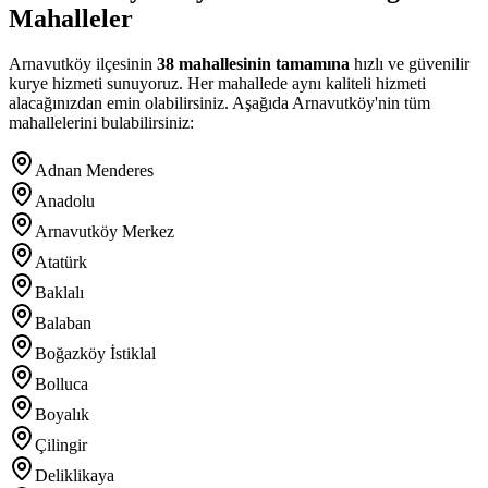
Mahalleler
Arnavutköy
ilçesinin
38
mahallesinin tamamına
hızlı ve güvenilir
kurye hizmeti sunuyoruz. Her mahallede aynı kaliteli hizmeti
alacağınızdan emin olabilirsiniz. Aşağıda
Arnavutköy
'nin tüm
mahallelerini bulabilirsiniz:
Adnan Menderes
Anadolu
Arnavutköy Merkez
Atatürk
Baklalı
Balaban
Boğazköy İstiklal
Bolluca
Boyalık
Çilingir
Deliklikaya