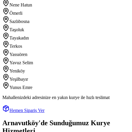
Nene Hatun
Ömerli
Sazlıbosna
Taşoluk
Tayakadın
Terkos
Yassıören
Yavuz Selim
Yeniköy
Yeşilbayır
Yunus Emre
Mahallenizdeki adresinize en yakın kurye ile hızlı teslimat
Hemen Sipariş Ver
Arnavutköy
'de Sunduğumuz Kurye
Hizmetleri