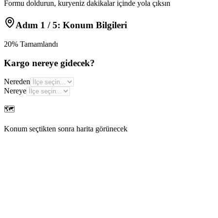
Formu doldurun, kuryeniz dakikalar içinde yola çıksın
Adım
1
/ 5:
Konum Bilgileri
20
% Tamamlandı
Kargo nereye gidecek?
Nereden
Nereye
🗺️
Konum seçtikten sonra harita görünecek