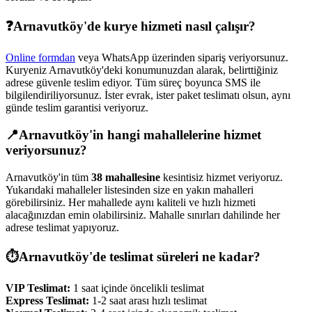
❓
Arnavutköy
'de kurye hizmeti nasıl çalışır?
Online formdan
veya WhatsApp üzerinden sipariş veriyorsunuz.
Kuryeniz
Arnavutköy
'deki konumunuzdan alarak, belirttiğiniz
adrese güvenle teslim ediyor. Tüm süreç boyunca SMS ile
bilgilendiriliyorsunuz. İster evrak, ister paket teslimatı olsun, aynı
günde teslim garantisi veriyoruz.
📍
Arnavutköy
'in hangi mahallelerine hizmet
veriyorsunuz?
Arnavutköy
'in tüm
38
mahallesine
kesintisiz hizmet veriyoruz.
Yukarıdaki mahalleler listesinden size en yakın mahalleri
görebilirsiniz. Her mahallede aynı kaliteli ve hızlı hizmeti
alacağınızdan emin olabilirsiniz. Mahalle sınırları dahilinde her
adrese teslimat yapıyoruz.
⏱️
Arnavutköy
'de teslimat süreleri ne kadar?
VIP Teslimat:
1 saat içinde öncelikli teslimat
Express Teslimat:
1-2 saat arası hızlı teslimat