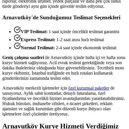
raporlar, elektronik ürünler, yedek parçalar ve daha pek çok farklı
türde gönderiyi aynı gün içinde güvenle teslim ediyoruz.
Arnavutköy
'de Sunduğumuz Teslimat Seçenekleri
VIP Teslimat:
1 saat içinde öncelikli teslimat garantisi
Express Teslimat:
1-2 saat arası hızlı teslimat
Normal Teslimat:
2-4 saat içinde ekonomik teslimat
Geniş çalışma saatleri
ile
Arnavutköy
içinde hafta içi ve hafta sonu
kurye hizmeti sağlıyoruz. Acil evrak teslimi gerektiğinde veya son
dakika ihaleleriniz olduğunda bize güvenebilirsiniz. Tecrübeli moto
kurye ekibimiz, İstanbul trafiğinde en hızlı rotaları kullanarak
gönderilerinizi zamanında teslim eder.
Arnavutköy
merkezli işletmeler için
özel kurumsal paketler
de
sunuyoruz. Aylık sabit kontratlar, detaylı faturalama, özel
fiyatlandırma ve öncelikli hizmet avantajlarından yararlanabilirsiniz.
Hukuk büroları, muhasebe ofisleri, e-ticaret şirketleri, reklam
ajansları ve sağlık kurumları gibi düzenli kurye ihtiyacı olan
işletmelere özel çözümler üretiyoruz.
Arnavutköy
Kurye Hizmeti Verdiğimiz