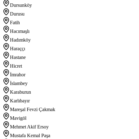
Dursunköy
Durusu
Fatih
Hacımaşlı
Hadımköy
Haraççı
Hastane
Hicret
İmrahor
İslambey
Karaburun
Karlıbayır
Mareşal Fevzi Çakmak
Mavigöl
Mehmet Akif Ersoy
Mustafa Kemal Paşa