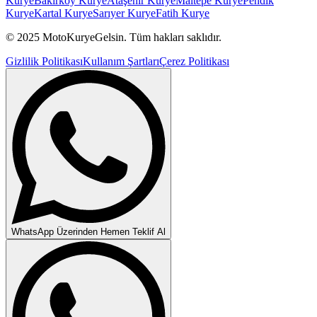
Kurye
Bakırköy
Kurye
Ataşehir
Kurye
Maltepe
Kurye
Pendik
Kurye
Kartal
Kurye
Sarıyer
Kurye
Fatih
Kurye
© 2025 MotoKuryeGelsin. Tüm hakları saklıdır.
Gizlilik Politikası
Kullanım Şartları
Çerez Politikası
WhatsApp Üzerinden Hemen Teklif Al