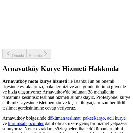
Önceki
Sonraki
Arnavutköy
Kurye Hizmeti Hakkında
Arnavutköy
moto kurye hizmeti
ile İstanbul'un bu önemli
ilçesinde evraklarınızı, paketlerinizi ve acil gönderilerinizi güvenle
ve hızla ulaştırıyoruz.
Arnavutköy
'de bulunan
38
mahallenin
tamamına kesintisiz teslimat hizmeti sunmaktayız. Profesyonel kurye
ekibimiz sayesinde işletmenizin ve kişisel ihtiyaçlarınızın her türlü
teslimat gereksinimine cevap veriyoruz.
Arnavutköy
bölgesinde
döküman teslimat
,
paket kargo
,
acil kurye
ve
kurumsal çözümler
dahil olmak üzere geniş bir hizmet yelpazesi
sunuyoruz. Noter evrakları, sözleşmeler, ihale dökümanları, tıbbi