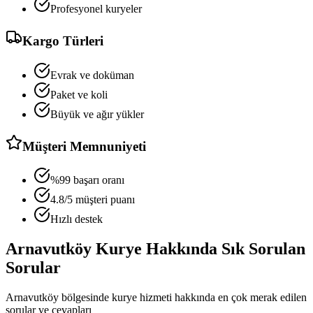
Profesyonel kuryeler
Kargo Türleri
Evrak ve doküman
Paket ve koli
Büyük ve ağır yükler
Müşteri Memnuniyeti
%99 başarı oranı
4.8/5 müşteri puanı
Hızlı destek
Arnavutköy
Kurye Hakkında Sık Sorulan
Sorular
Arnavutköy
bölgesinde kurye hizmeti hakkında en çok merak edilen
sorular ve cevapları