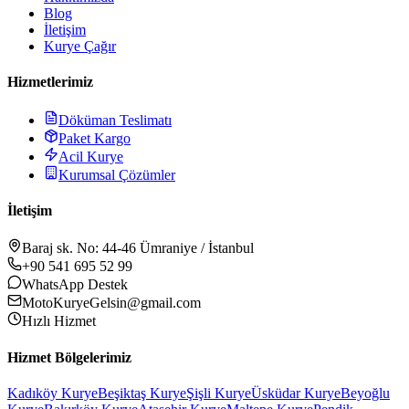
Blog
İletişim
Kurye Çağır
Hizmetlerimiz
Döküman Teslimatı
Paket Kargo
Acil Kurye
Kurumsal Çözümler
İletişim
Baraj sk. No: 44-46 Ümraniye / İstanbul
+90 541 695 52 99
WhatsApp Destek
MotoKuryeGelsin@gmail.com
Hızlı Hizmet
Hizmet Bölgelerimiz
Kadıköy
Kurye
Beşiktaş
Kurye
Şişli
Kurye
Üsküdar
Kurye
Beyoğlu