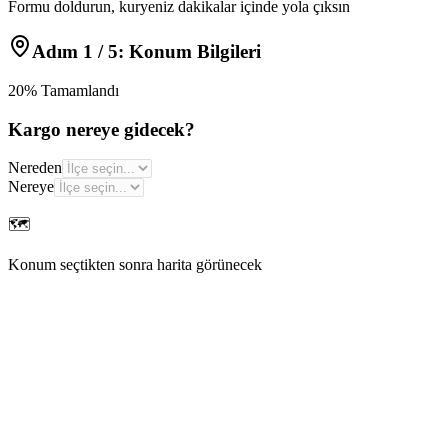
Formu doldurun, kuryeniz dakikalar içinde yola çıksın
Adım
1
/ 5:
Konum Bilgileri
20
% Tamamlandı
Kargo nereye gidecek?
Nereden
Nereye
🗺️
Konum seçtikten sonra harita görünecek