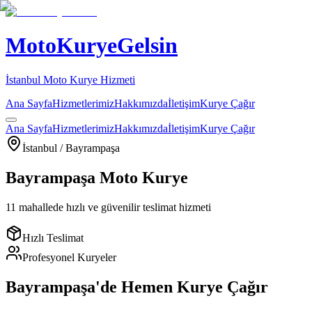
MotoKuryeGelsin
İstanbul Moto Kurye Hizmeti
Ana Sayfa
Hizmetlerimiz
Hakkımızda
İletişim
Kurye Çağır
Ana Sayfa
Hizmetlerimiz
Hakkımızda
İletişim
Kurye Çağır
İstanbul /
Bayrampaşa
Bayrampaşa
Moto Kurye
11
mahallede hızlı ve güvenilir teslimat hizmeti
Hızlı Teslimat
Profesyonel Kuryeler
Bayrampaşa
'de Hemen Kurye Çağır