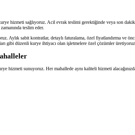
kurye hizmeti sağlıyoruz. Acil evrak teslimi gerektiğinde veya son daki
zi zamanında teslim eder.
uz. Aylık sabit kontratlar, detaylı faturalama, özel fiyatlandırma ve önc
ları gibi düzenli kurye ihtiyacı olan işletmelere özel çözümler üretiyoruz
halleler
urye hizmeti sunuyoruz. Her mahallede aynı kaliteli hizmeti alacağınızd