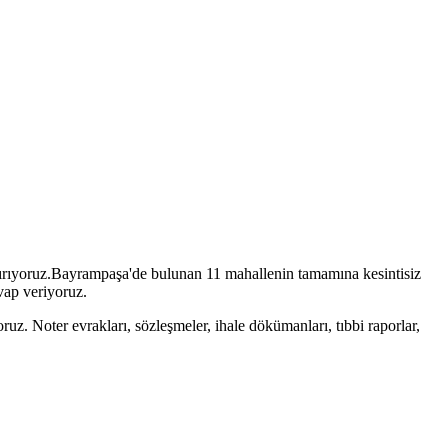
ırıyoruz.
Bayrampaşa
'de bulunan
11
mahallenin tamamına kesintisiz
evap veriyoruz.
uz. Noter evrakları, sözleşmeler, ihale dökümanları, tıbbi raporlar,