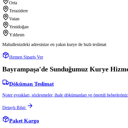
Orta
Terazidere
Vatan
Yenidoğan
Yıldırım
Mahallenizdeki adresinize en yakın kurye ile hızlı teslimat
Hemen Sipariş Ver
Bayrampaşa
'de Sunduğumuz Kurye Hizme
Döküman Teslimat
Noter evrakları, sözleşmeler, ihale dökümanları ve önemli belgeleriniz
Detaylı Bilgi
Paket Kargo