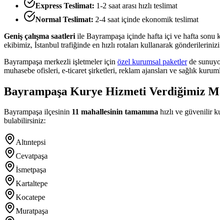
Express Teslimat:
1-2 saat arası hızlı teslimat
Normal Teslimat:
2-4 saat içinde ekonomik teslimat
Geniş çalışma saatleri
ile
Bayrampaşa
içinde hafta içi ve hafta sonu 
ekibimiz, İstanbul trafiğinde en hızlı rotaları kullanarak gönderilerini
Bayrampaşa
merkezli işletmeler için
özel kurumsal paketler
de sunuyor
muhasebe ofisleri, e-ticaret şirketleri, reklam ajansları ve sağlık kurum
Bayrampaşa
Kurye Hizmeti Verdiğimiz Ma
Bayrampaşa
ilçesinin
11
mahallesinin tamamına
hızlı ve güvenilir k
bulabilirsiniz:
Altıntepsi
Cevatpaşa
İsmetpaşa
Kartaltepe
Kocatepe
Muratpaşa