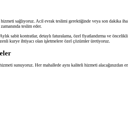
e hizmeti sağlıyoruz. Acil evrak teslimi gerektiğinde veya son dakika ih
zi zamanında teslim eder.
ylık sabit kontratlar, detaylı faturalama, özel fiyatlandırma ve öncelik
düzenli kurye ihtiyacı olan işletmelere özel çözümler üretiyoruz.
eler
 hizmeti sunuyoruz. Her mahallede aynı kaliteli hizmeti alacağınızdan e