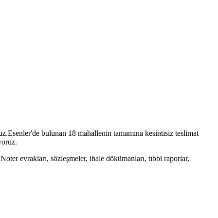
uz.
Esenler
'de bulunan
18
mahallenin tamamına kesintisiz teslimat
yoruz.
oter evrakları, sözleşmeler, ihale dökümanları, tıbbi raporlar,