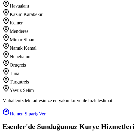
Havaalanı
Kazım Karabekir
Kemer
Menderes
Mimar Sinan
Namık Kemal
Nenehatun
Oruçreis
Tuna
Turgutreis
Yavuz Selim
Mahallenizdeki adresinize en yakın kurye ile hızlı teslimat
Hemen Sipariş Ver
Esenler
'de Sunduğumuz Kurye Hizmetleri