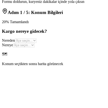
Formu doldurun, kuryeniz dakikalar içinde yola çıksın
Adım
1
/ 5:
Konum Bilgileri
20
% Tamamlandı
Kargo nereye gidecek?
Nereden
Nereye
🗺️
Konum seçtikten sonra harita görünecek