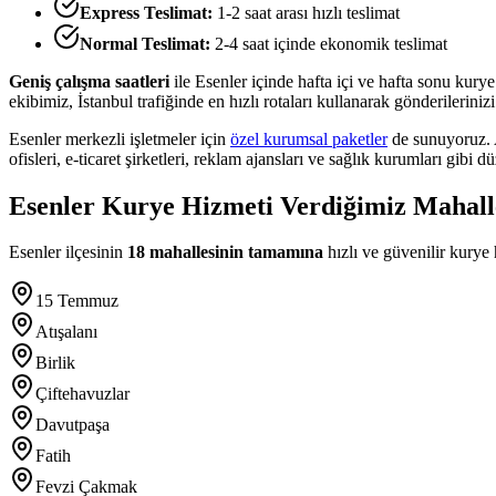
Express Teslimat:
1-2 saat arası hızlı teslimat
Normal Teslimat:
2-4 saat içinde ekonomik teslimat
Geniş çalışma saatleri
ile
Esenler
içinde hafta içi ve hafta sonu kury
ekibimiz, İstanbul trafiğinde en hızlı rotaları kullanarak gönderilerini
Esenler
merkezli işletmeler için
özel kurumsal paketler
de sunuyoruz. A
ofisleri, e-ticaret şirketleri, reklam ajansları ve sağlık kurumları gibi 
Esenler
Kurye Hizmeti Verdiğimiz Mahall
Esenler
ilçesinin
18
mahallesinin tamamına
hızlı ve güvenilir kurye
15 Temmuz
Atışalanı
Birlik
Çiftehavuzlar
Davutpaşa
Fatih
Fevzi Çakmak