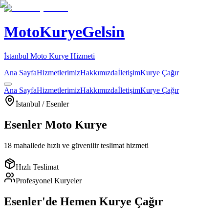
MotoKuryeGelsin
İstanbul Moto Kurye Hizmeti
Ana Sayfa
Hizmetlerimiz
Hakkımızda
İletişim
Kurye Çağır
Ana Sayfa
Hizmetlerimiz
Hakkımızda
İletişim
Kurye Çağır
İstanbul /
Esenler
Esenler
Moto Kurye
18
mahallede hızlı ve güvenilir teslimat hizmeti
Hızlı Teslimat
Profesyonel Kuryeler
Esenler
'de Hemen Kurye Çağır