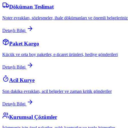
Döküman Teslimat
Noter evrakları, sözleşmeler, ihale dökümanları ve önemli belgeleriniz
Detaylı Bilgi
Paket Kargo
Küçük ve orta boy paketler, e-ticaret ürünleri, hediye gönderileri
Detaylı Bilgi
Acil Kurye
Son dakika evrakları, acil belgeler ve zaman kritik gönderiler
Detaylı Bilgi
Kurumsal Çözümler
İşletmeniz için özel paketler, aylık kontratlar ve toplu hizmetler