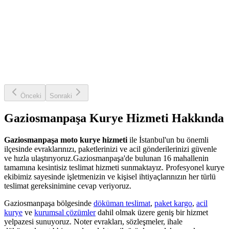
Önceki
Sonraki
Gaziosmanpaşa
Kurye Hizmeti Hakkında
Gaziosmanpaşa
moto kurye hizmeti
ile İstanbul'un bu önemli
ilçesinde evraklarınızı, paketlerinizi ve acil gönderilerinizi güvenle
ve hızla ulaştırıyoruz.
Gaziosmanpaşa
'de bulunan
16
mahallenin
tamamına kesintisiz teslimat hizmeti sunmaktayız. Profesyonel kurye
ekibimiz sayesinde işletmenizin ve kişisel ihtiyaçlarınızın her türlü
teslimat gereksinimine cevap veriyoruz.
Gaziosmanpaşa
bölgesinde
döküman teslimat
,
paket kargo
,
acil
kurye
ve
kurumsal çözümler
dahil olmak üzere geniş bir hizmet
yelpazesi sunuyoruz. Noter evrakları, sözleşmeler, ihale