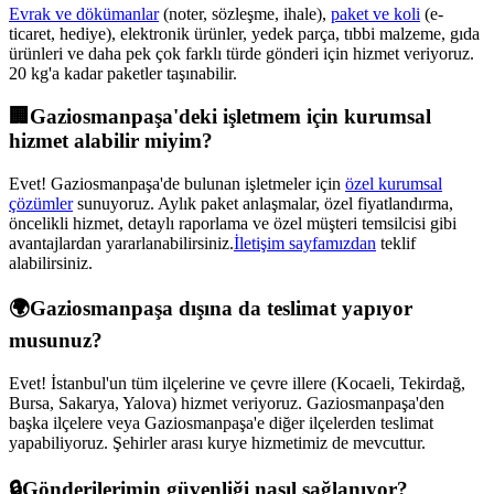
Evrak ve dökümanlar
(noter, sözleşme, ihale),
paket ve koli
(e-
ticaret, hediye), elektronik ürünler, yedek parça, tıbbi malzeme, gıda
ürünleri ve daha pek çok farklı türde gönderi için hizmet veriyoruz.
20 kg'a kadar paketler taşınabilir.
🏢
Gaziosmanpaşa
'deki işletmem için kurumsal
hizmet alabilir miyim?
Evet!
Gaziosmanpaşa
'de bulunan işletmeler için
özel kurumsal
çözümler
sunuyoruz. Aylık paket anlaşmalar, özel fiyatlandırma,
öncelikli hizmet, detaylı raporlama ve özel müşteri temsilcisi gibi
avantajlardan yararlanabilirsiniz.
İletişim sayfamızdan
teklif
alabilirsiniz.
🌍
Gaziosmanpaşa
dışına da teslimat yapıyor
musunuz?
Evet! İstanbul'un tüm ilçelerine ve çevre illere (Kocaeli, Tekirdağ,
Bursa, Sakarya, Yalova) hizmet veriyoruz.
Gaziosmanpaşa
'den
başka ilçelere veya
Gaziosmanpaşa
'e diğer ilçelerden teslimat
yapabiliyoruz. Şehirler arası kurye hizmetimiz de mevcuttur.
🔒
Gönderilerimin güvenliği nasıl sağlanıyor?