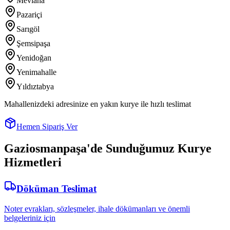
Mevlana
Pazariçi
Sarıgöl
Şemsipaşa
Yenidoğan
Yenimahalle
Yıldıztabya
Mahallenizdeki adresinize en yakın kurye ile hızlı teslimat
Hemen Sipariş Ver
Gaziosmanpaşa
'de Sunduğumuz Kurye
Hizmetleri
Döküman Teslimat
Noter evrakları, sözleşmeler, ihale dökümanları ve önemli
belgeleriniz için