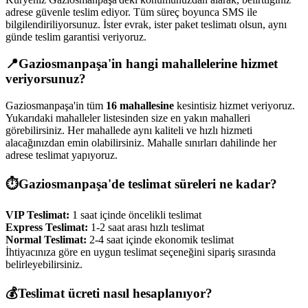
adrese güvenle teslim ediyor. Tüm süreç boyunca SMS ile
bilgilendiriliyorsunuz. İster evrak, ister paket teslimatı olsun, aynı
günde teslim garantisi veriyoruz.
📍
Gaziosmanpaşa
'in hangi mahallelerine hizmet
veriyorsunuz?
Gaziosmanpaşa
'in tüm
16
mahallesine
kesintisiz hizmet veriyoruz.
Yukarıdaki mahalleler listesinden size en yakın mahalleri
görebilirsiniz. Her mahallede aynı kaliteli ve hızlı hizmeti
alacağınızdan emin olabilirsiniz. Mahalle sınırları dahilinde her
adrese teslimat yapıyoruz.
⏱️
Gaziosmanpaşa
'de teslimat süreleri ne kadar?
VIP Teslimat:
1 saat içinde öncelikli teslimat
Express Teslimat:
1-2 saat arası hızlı teslimat
Normal Teslimat:
2-4 saat içinde ekonomik teslimat
İhtiyacınıza göre en uygun teslimat seçeneğini sipariş sırasında
belirleyebilirsiniz.
💰
Teslimat ücreti nasıl hesaplanıyor?