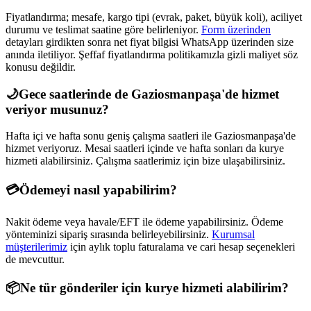
Fiyatlandırma; mesafe, kargo tipi (evrak, paket, büyük koli), aciliyet
durumu ve teslimat saatine göre belirleniyor.
Form üzerinden
detayları girdikten sonra net fiyat bilgisi WhatsApp üzerinden size
anında iletiliyor. Şeffaf fiyatlandırma politikamızla gizli maliyet söz
konusu değildir.
🌙
Gece saatlerinde de
Gaziosmanpaşa
'de hizmet
veriyor musunuz?
Hafta içi ve hafta sonu geniş çalışma saatleri ile
Gaziosmanpaşa
'de
hizmet veriyoruz. Mesai saatleri içinde ve hafta sonları da kurye
hizmeti alabilirsiniz. Çalışma saatlerimiz için bize ulaşabilirsiniz.
💳
Ödemeyi nasıl yapabilirim?
Nakit ödeme veya havale/EFT ile ödeme yapabilirsiniz. Ödeme
yönteminizi sipariş sırasında belirleyebilirsiniz.
Kurumsal
müşterilerimiz
için aylık toplu faturalama ve cari hesap seçenekleri
de mevcuttur.
📦
Ne tür gönderiler için kurye hizmeti alabilirim?