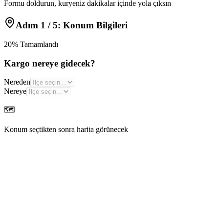
Formu doldurun, kuryeniz dakikalar içinde yola çıksın
Adım
1
/ 5:
Konum Bilgileri
20
% Tamamlandı
Kargo nereye gidecek?
Nereden
Nereye
🗺️
Konum seçtikten sonra harita görünecek