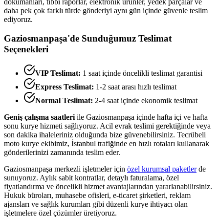
dökümanları, tıbbi raporlar, elektronik ürünler, yedek parçalar ve
daha pek çok farklı türde gönderiyi aynı gün içinde güvenle teslim
ediyoruz.
Gaziosmanpaşa
'de Sunduğumuz Teslimat
Seçenekleri
VIP Teslimat:
1 saat içinde öncelikli teslimat garantisi
Express Teslimat:
1-2 saat arası hızlı teslimat
Normal Teslimat:
2-4 saat içinde ekonomik teslimat
Geniş çalışma saatleri
ile
Gaziosmanpaşa
içinde hafta içi ve hafta
sonu kurye hizmeti sağlıyoruz. Acil evrak teslimi gerektiğinde veya
son dakika ihaleleriniz olduğunda bize güvenebilirsiniz. Tecrübeli
moto kurye ekibimiz, İstanbul trafiğinde en hızlı rotaları kullanarak
gönderilerinizi zamanında teslim eder.
Gaziosmanpaşa
merkezli işletmeler için
özel kurumsal paketler
de
sunuyoruz. Aylık sabit kontratlar, detaylı faturalama, özel
fiyatlandırma ve öncelikli hizmet avantajlarından yararlanabilirsiniz.
Hukuk büroları, muhasebe ofisleri, e-ticaret şirketleri, reklam
ajansları ve sağlık kurumları gibi düzenli kurye ihtiyacı olan
işletmelere özel çözümler üretiyoruz.