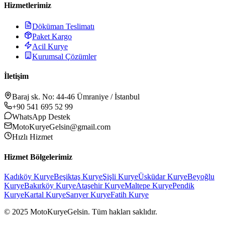
Hizmetlerimiz
Döküman Teslimatı
Paket Kargo
Acil Kurye
Kurumsal Çözümler
İletişim
Baraj sk. No: 44-46 Ümraniye / İstanbul
+90 541 695 52 99
WhatsApp Destek
MotoKuryeGelsin@gmail.com
Hızlı Hizmet
Hizmet Bölgelerimiz
Kadıköy
Kurye
Beşiktaş
Kurye
Şişli
Kurye
Üsküdar
Kurye
Beyoğlu
Kurye
Bakırköy
Kurye
Ataşehir
Kurye
Maltepe
Kurye
Pendik
Kurye
Kartal
Kurye
Sarıyer
Kurye
Fatih
Kurye
© 2025 MotoKuryeGelsin. Tüm hakları saklıdır.