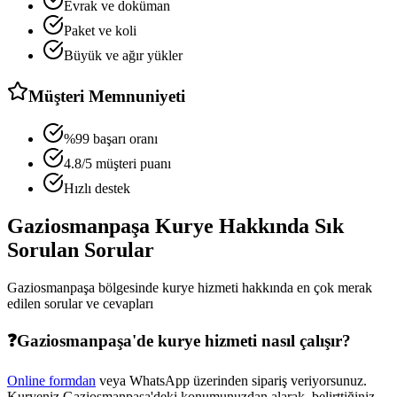
Evrak ve doküman
Paket ve koli
Büyük ve ağır yükler
Müşteri Memnuniyeti
%99 başarı oranı
4.8/5 müşteri puanı
Hızlı destek
Gaziosmanpaşa
Kurye Hakkında Sık
Sorulan Sorular
Gaziosmanpaşa
bölgesinde kurye hizmeti hakkında en çok merak
edilen sorular ve cevapları
❓
Gaziosmanpaşa
'de kurye hizmeti nasıl çalışır?
Online formdan
veya WhatsApp üzerinden sipariş veriyorsunuz.
Kuryeniz
Gaziosmanpaşa
'deki konumunuzdan alarak, belirttiğiniz