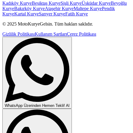
Kadıköy
Kurye
Beşiktaş
Kurye
Şişli
Kurye
Üsküdar
Kurye
Beyoğlu
Kurye
Bakırköy
Kurye
Ataşehir
Kurye
Maltepe
Kurye
Pendik
Kurye
Kartal
Kurye
Sarıyer
Kurye
Fatih
Kurye
© 2025 MotoKuryeGelsin. Tüm hakları saklıdır.
Gizlilik Politikası
Kullanım Şartları
Çerez Politikası
WhatsApp Üzerinden Hemen Teklif Al