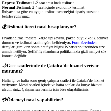
Express Teslimat:
1-2 saat arası hızlı teslimat
Normal Teslimat:
2-4 saat içinde ekonomik teslimat
İhtiyacınıza göre en uygun teslimat seçeneğini sipariş sırasında
belirleyebilirsiniz.
💰
Teslimat ücreti nasıl hesaplanıyor?
Fiyatlandırma; mesafe, kargo tipi (evrak, paket, büyük koli), aciliyet
durumu ve teslimat saatine göre belirleniyor.
Form üzerinden
detayları girdikten sonra net fiyat bilgisi WhatsApp üzerinden size
anında iletiliyor. Şeffaf fiyatlandırma politikamızla gizli maliyet söz
konusu değildir.
🌙
Gece saatlerinde de
Çatalca
'de hizmet veriyor
musunuz?
Hafta içi ve hafta sonu geniş çalışma saatleri ile
Çatalca
'de hizmet
veriyoruz. Mesai saatleri içinde ve hafta sonları da kurye hizmeti
alabilirsiniz. Çalışma saatlerimiz için bize ulaşabilirsiniz.
💳
Ödemeyi nasıl yapabilirim?