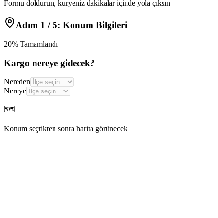
Formu doldurun, kuryeniz dakikalar içinde yola çıksın
Adım
1
/ 5:
Konum Bilgileri
20
% Tamamlandı
Kargo nereye gidecek?
Nereden
Nereye
🗺️
Konum seçtikten sonra harita görünecek