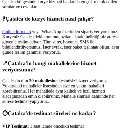
Çatalca
bölgesinde kurye hizmeti hakkında en çok merak edilen
sorular ve cevapları
❓
Çatalca
'de kurye hizmeti nasıl çalışır?
Online formdan
veya WhatsApp üzerinden sipariş veriyorsunuz.
Kuryeniz
Çatalca
'deki konumunuzdan alarak, belirttiğiniz adrese
güvenle teslim ediyor. Tüm süreç boyunca SMS ile
bilgilendiriliyorsunuz. İster evrak, ister paket teslimatı olsun, aynı
günde teslim garantisi veriyoruz.
📍
Çatalca
'in hangi mahallelerine hizmet
veriyorsunuz?
Çatalca
'in tüm
39
mahallesine
kesintisiz hizmet veriyoruz.
Yukarıdaki mahalleler listesinden size en yakın mahalleri
görebilirsiniz. Her mahallede aynı kaliteli ve hızlı hizmeti
alacağınızdan emin olabilirsiniz. Mahalle sınırları dahilinde her
adrese teslimat yapıyoruz.
⏱️
Çatalca
'de teslimat süreleri ne kadar?
VIP Teslimat:
1 saat içinde öncelikli teslimat