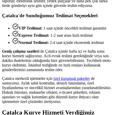
raporlar, elektronik ürünler, yedek parçalar ve daha pek çok farklı
türde gönderiyi aynı gün içinde güvenle teslim ediyoruz.
Çatalca
'de Sunduğumuz Teslimat Seçenekleri
VIP Teslimat:
1 saat içinde öncelikli teslimat garantisi
Express Teslimat:
1-2 saat arası hızlı teslimat
Normal Teslimat:
2-4 saat içinde ekonomik teslimat
Geniş çalışma saatleri
ile
Çatalca
içinde hafta içi ve hafta sonu
kurye hizmeti sağlıyoruz. Acil evrak teslimi gerektiğinde veya son
dakika ihaleleriniz olduğunda bize güvenebilirsiniz. Tecrübeli moto
kurye ekibimiz, İstanbul trafiğinde en hızlı rotaları kullanarak
gönderilerinizi zamanında teslim eder.
Çatalca
merkezli işletmeler için
özel kurumsal paketler
de
sunuyoruz. Aylık sabit kontratlar, detaylı faturalama, özel
fiyatlandırma ve öncelikli hizmet avantajlarından yararlanabilirsiniz.
Hukuk büroları, muhasebe ofisleri, e-ticaret şirketleri, reklam
ajansları ve sağlık kurumları gibi düzenli kurye ihtiyacı olan
işletmelere özel çözümler üretiyoruz.
Çatalca
Kurye Hizmeti Verdiğimiz