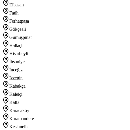
Elbasan
Fatih
Ferhatpaşa
Gökçeali
Gümüşpınar
Hallaçlı
Hisarbeyli
İhsaniye
İnceğiz
İzzettin
Kabakça
Kaleiçi
Kalfa
Karacaköy
Karamandere
Kestanelik