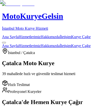
MotoKuryeGelsin
İstanbul Moto Kurye Hizmeti
Ana Sayfa
Hizmetlerimiz
Hakkımızda
İletişim
Kurye Çağır
Ana Sayfa
Hizmetlerimiz
Hakkımızda
İletişim
Kurye Çağır
İstanbul /
Çatalca
Çatalca
Moto Kurye
39
mahallede hızlı ve güvenilir teslimat hizmeti
Hızlı Teslimat
Profesyonel Kuryeler
Çatalca
'de Hemen Kurye Çağır