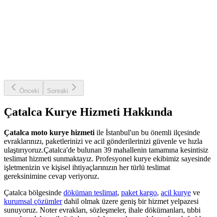
Önceki
Sonraki
Çatalca
Kurye Hizmeti Hakkında
Çatalca
moto kurye hizmeti
ile İstanbul'un bu önemli ilçesinde
evraklarınızı, paketlerinizi ve acil gönderilerinizi güvenle ve hızla
ulaştırıyoruz.
Çatalca
'de bulunan
39
mahallenin tamamına kesintisiz
teslimat hizmeti sunmaktayız. Profesyonel kurye ekibimiz sayesinde
işletmenizin ve kişisel ihtiyaçlarınızın her türlü teslimat
gereksinimine cevap veriyoruz.
Çatalca
bölgesinde
döküman teslimat
,
paket kargo
,
acil kurye
ve
kurumsal çözümler
dahil olmak üzere geniş bir hizmet yelpazesi
sunuyoruz. Noter evrakları, sözleşmeler, ihale dökümanları, tıbbi