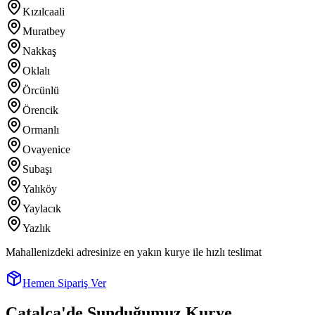
Kızılcaali
Muratbey
Nakkaş
Oklalı
Örcünlü
Örencik
Ormanlı
Ovayenice
Subaşı
Yalıköy
Yaylacık
Yazlık
Mahallenizdeki adresinize en yakın kurye ile hızlı teslimat
Hemen Sipariş Ver
Çatalca
'de Sunduğumuz Kurye