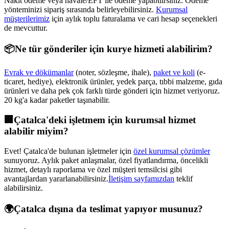
Nakit ödeme veya havale/EFT ile ödeme yapabilirsiniz. Ödeme
yönteminizi sipariş sırasında belirleyebilirsiniz.
Kurumsal
müşterilerimiz
için aylık toplu faturalama ve cari hesap seçenekleri
de mevcuttur.
📦
Ne tür gönderiler için kurye hizmeti alabilirim?
Evrak ve dökümanlar
(noter, sözleşme, ihale),
paket ve koli
(e-
ticaret, hediye), elektronik ürünler, yedek parça, tıbbi malzeme, gıda
ürünleri ve daha pek çok farklı türde gönderi için hizmet veriyoruz.
20 kg'a kadar paketler taşınabilir.
🏢
Çatalca
'deki işletmem için kurumsal hizmet
alabilir miyim?
Evet!
Çatalca
'de bulunan işletmeler için
özel kurumsal çözümler
sunuyoruz. Aylık paket anlaşmalar, özel fiyatlandırma, öncelikli
hizmet, detaylı raporlama ve özel müşteri temsilcisi gibi
avantajlardan yararlanabilirsiniz.
İletişim sayfamızdan
teklif
alabilirsiniz.
🌍
Çatalca
dışına da teslimat yapıyor musunuz?